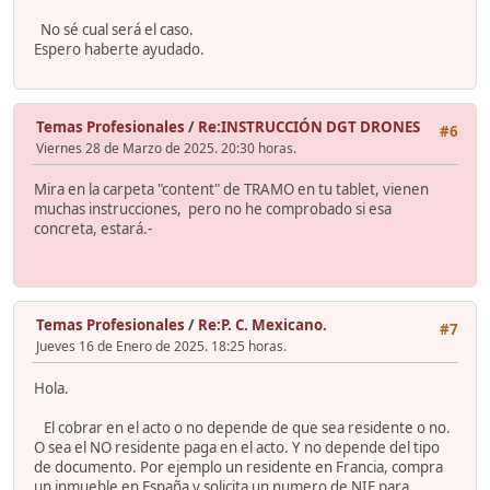
No sé cual será el caso.
Espero haberte ayudado.
Temas Profesionales
/
Re:INSTRUCCIÓN DGT DRONES
#6
Viernes 28 de Marzo de 2025. 20:30 horas.
Mira en la carpeta "content" de TRAMO en tu tablet, vienen
muchas instrucciones, pero no he comprobado si esa
concreta, estará.-
Temas Profesionales
/
Re:P. C. Mexicano.
#7
Jueves 16 de Enero de 2025. 18:25 horas.
Hola.
El cobrar en el acto o no depende de que sea residente o no.
O sea el NO residente paga en el acto. Y no depende del tipo
de documento. Por ejemplo un residente en Francia, compra
un inmueble en España y solicita un numero de NIE para