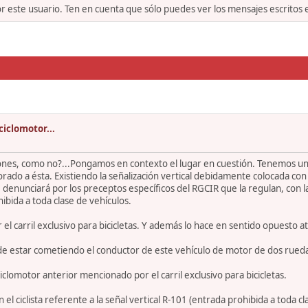
or este usuario. Ten en cuenta que sólo puedes ver los mensajes escritos
 ciclomotor...
ones, como no?...Pongamos en contexto el lugar en cuestión. Tenemos una v
rporado a ésta. Existiendo la señalización vertical debidamente colocada con 
se denunciará por los preceptos específicos del RGCIR que la regulan, con 
bida a toda clase de vehículos.
el carril exclusivo para bicicletas. Y además lo hace en sentido opuesto at
e estar cometiendo el conductor de este vehículo de motor de dos rued
ciclomotor anterior mencionado por el carril exclusivo para bicicletas.
iclista referente a la señal vertical R-101 (entrada prohibida a toda cla