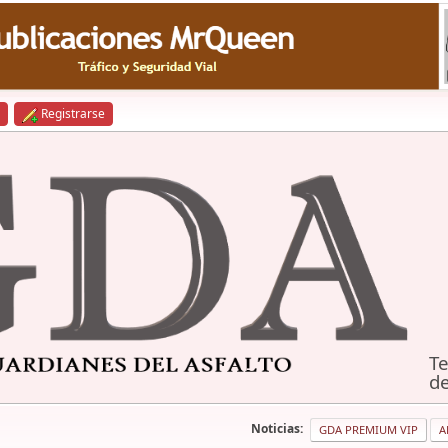
Registrarse
Te
de
Noticias:
GDA PREMIUM VIP
A