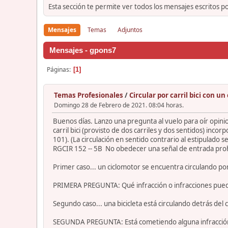
Esta sección te permite ver todos los mensajes escritos p
Mensajes
Temas
Adjuntos
Mensajes - gpons7
Páginas
1
Temas Profesionales
/
Circular por carril bici con un
Domingo 28 de Febrero de 2021. 08:04 horas.
Buenos días. Lanzo una pregunta al vuelo para oír opini
carril bici (provisto de dos carriles y dos sentidos) inco
101). (La circulación en sentido contrario al estipulado 
RGCIR 152 -- 5B No obedecer una señal de entrada prohi
Primer caso... un ciclomotor se encuentra circulando por 
PRIMERA PREGUNTA: Qué infracción o infracciones pued
Segundo caso... una bicicleta está circulando detrás del 
SEGUNDA PREGUNTA: Está cometiendo alguna infracción el c