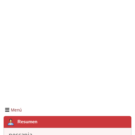
Menú
Resumen
nescania