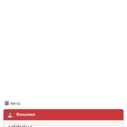
Menú
Resumen
rafabatua