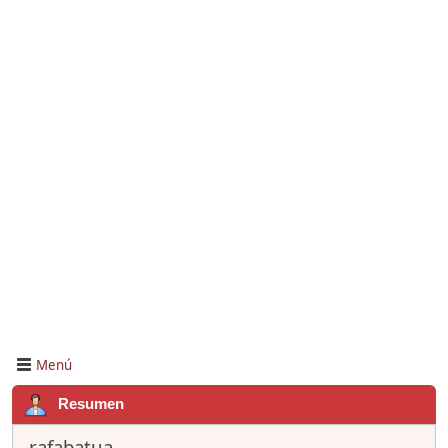
Menú
Resumen
rafabatua