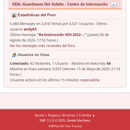
GDA.-Guardianes Del Asfalto - Centro de Información
Estadísticas del Foro
5,484 Mensajes en 2,418 Temas por 4,021 Usuarios - Último
usuario:
andy63
Último mensaje:
"
Re:Instrucción VEH 2022-...
"
(Jueves 06 de
Agosto de 2026. 17:52 horas.)
Ver los mensajes más recientes del foro.
Usuarios en línea
Conectado:
42 Visitantes, 1 Usuario - Máximo en linea hoy:
66
-
Máximo en linea siempre: 9,937 (Viernes 15 de Mayo de 2026. 21:14
horas.)
Usuarios activos en los últimos 15 minutos:
especialista
|
|
Ayuda
Reglas y Términos
Ir Arriba ▲
,
SMF 2.1.6 © 2025
Simple Machines
for
SMFAds
Free Forums