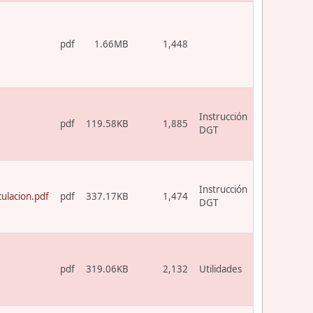
pdf
1.66MB
1,448
Instrucción
pdf
119.58KB
1,885
DGT
Instrucción
ulacion.pdf
pdf
337.17KB
1,474
DGT
pdf
319.06KB
2,132
Utilidades