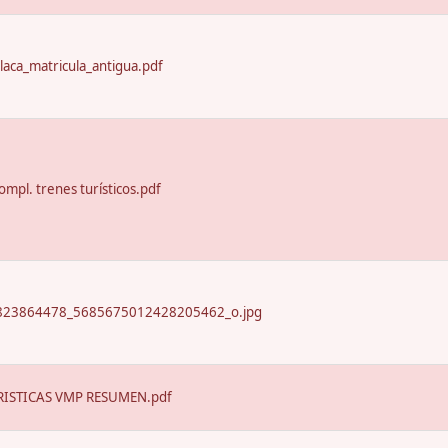
laca_matricula_antigua.pdf
ompl. trenes turísticos.pdf
23864478_5685675012428205462_o.jpg
ISTICAS VMP RESUMEN.pdf