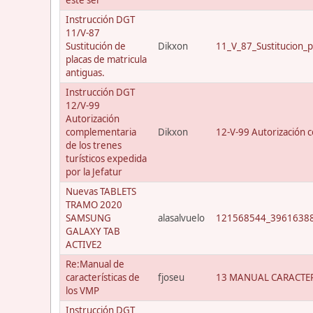
Instrucción DGT
11/V-87
Sustitución de
Dikxon
11_V_87_Sustitucion_p
placas de matricula
antiguas.
Instrucción DGT
12/V-99
Autorización
complementaria
Dikxon
12-V-99 Autorización c
de los trenes
turísticos expedida
por la Jefatur
Nuevas TABLETS
TRAMO 2020
SAMSUNG
alasalvuelo
121568544_39616388
GALAXY TAB
ACTIVE2
Re:Manual de
características de
fjoseu
13 MANUAL CARACTER
los VMP
Instrucción DGT