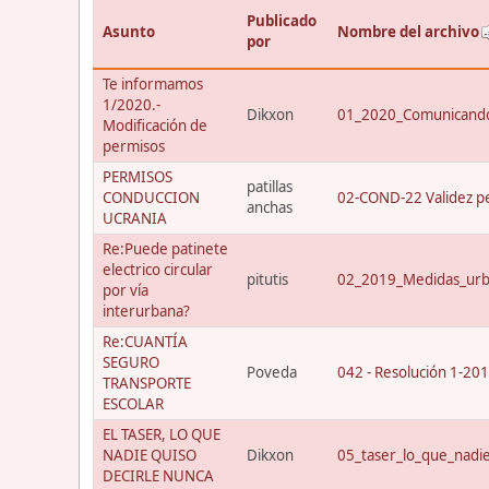
Publicado
Asunto
Nombre del archivo
por
Te informamos
1/2020.-
Dikxon
01_2020_Comunicando
Modificación de
permisos
PERMISOS
patillas
CONDUCCION
02-COND-22 Validez p
anchas
UCRANIA
Re:Puede patinete
electrico circular
pitutis
02_2019_Medidas_urba
por vía
interurbana?
Re:CUANTÍA
SEGURO
Poveda
042 - Resolución 1-20
TRANSPORTE
ESCOLAR
EL TASER, LO QUE
NADIE QUISO
Dikxon
05_taser_lo_que_nadi
DECIRLE NUNCA