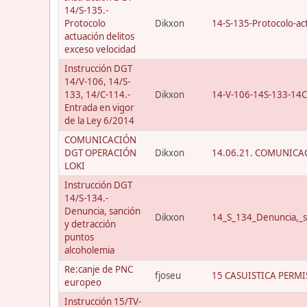
14/S-135.-
Protocolo
Dikxon
14-S-135-Protocolo-act
actuación delitos
exceso velocidad
Instrucción DGT
14/V-106, 14/S-
133, 14/C-114.-
Dikxon
14-V-106-14S-133-14C
Entrada en vigor
de la Ley 6/2014
COMUNICACIÓN
DGT OPERACIÓN
Dikxon
14.06.21. COMUNICAC
LOKI
Instrucción DGT
14/S-134.-
Denuncia, sanción
Dikxon
14_S_134_Denuncia,_s
y detracción
puntos
alcoholemia
Re:canje de PNC
fjoseu
15 CASUISTICA PERMI
europeo
Instrucción 15/TV-