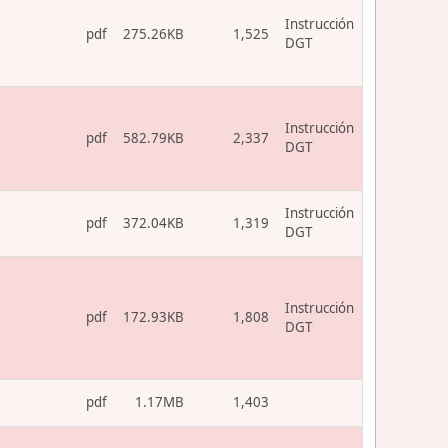
Instrucción
pdf
275.26KB
1,525
DGT
Instrucción
pdf
582.79KB
2,337
DGT
Instrucción
pdf
372.04KB
1,319
DGT
Instrucción
pdf
172.93KB
1,808
DGT
pdf
1.17MB
1,403