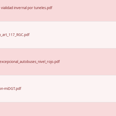
o vialidad invernal por tuneles.pdf
n_art_117_RGC.pdf
excepcional_autobuses_nivel_rojo.pdf
on-miDGT.pdf