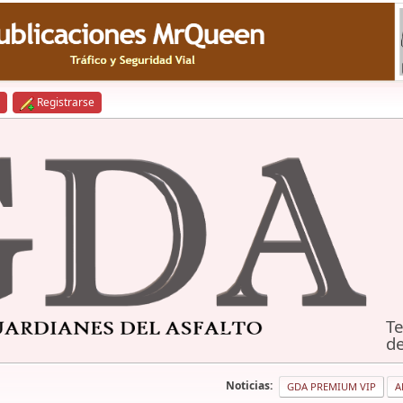
Registrarse
Te
de
Noticias:
GDA PREMIUM VIP
A