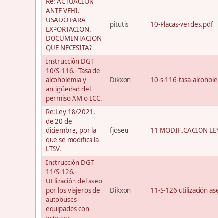
Re: ACTUACION
ANTE VEHI.
USADO PARA
pitutis
10-Placas-verdes.pdf
EXPORTACION.
DOCUMENTACION
QUE NECESITA?
Instrucción DGT
10/S-116.- Tasa de
alcoholemia y
Dikxon
10-s-116-tasa-alcohol
antigüedad del
permiso AM o LCC.
Re:Ley 18/2021,
de 20 de
diciembre, por la
fjoseu
11 MODIFICACION LEY
que se modifica la
LTSV.
Instrucción DGT
11/S-126.-
Utilización del aseo
por los viajeros de
Dikxon
11-S-126 utilización a
autobuses
equipados con
este ser