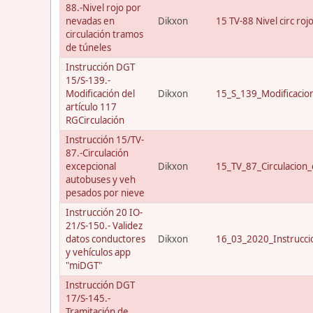
88.-Nivel rojo por
nevadas en
Dikxon
15 TV-88 Nivel circ roj
circulación tramos
de túneles
Instrucción DGT
15/S-139.-
Modificación del
Dikxon
15_S_139_Modificacio
artículo 117
RGCirculación
Instrucción 15/TV-
87.-Circulación
excepcional
Dikxon
15_TV_87_Circulacion_
autobuses y veh
pesados por nieve
Instrucción 20 IO-
21/S-150.- Validez
datos conductores
Dikxon
16_03_2020_Instrucci
y vehículos app
"miDGT"
Instrucción DGT
17/S-145.-
Tramitación de