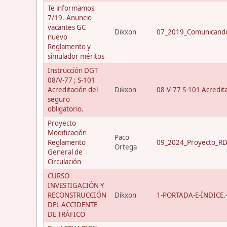
Te informamos
7/19.-Anuncio
vacantes GC
Dikxon
07_2019_Comunicando
nuevo
Reglamento y
simulador méritos
Instrucción DGT
08/V-77 ; S-101
Acreditación del
Dikxon
08-V-77 S-101 Acredit
seguro
obligatorio.
Proyecto
Modificación
Paco
Reglamento
09_2024_Proyecto_RD_
Ortega
General de
Circulación
CURSO
INVESTIGACIÓN Y
RECONSTRUCCIÓN
Dikxon
1-PORTADA-E-ÍNDICE.-C
DEL ACCIDENTE
DE TRÁFICO