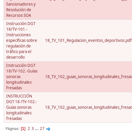
Sancionadores y
Resolución de
Recursos SOA
Instrucción DGT
18/TV-101.-
Instrucciones
específicas sobre
18_TV_101_Regulacion_eventos_deportivos.pdf
regulación de
tráfico para el
desarrollo
Instrucción DGT
18/TV-102.-Guías
sonoras
18_TV_102_guias_sonoras_longitudinales_fresa
longitudinales
fresadas
INSTRUCCIÓN
DGT 18 /TV-102.-
Guías sonoras
18_TV_102_guias_sonoras_longitudinales_fresa
longitudinales
fresadas
2
3
...
27
Páginas
1