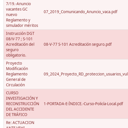
7/19.-Anuncio
vacantes GC
07_2019_Comunicando_Anuncio_vaca.pdf
nuevo
Reglamento y
simulador méritos
Instrucción DGT
08/V-77 ; S-101
Acreditación del
08-V-77 S-101 Acreditación seguro.pdf
seguro
obligatorio.
Proyecto
Modificación
Reglamento
09_2024_Proyecto_RD_proteccion_usuarios_vuln
General de
Circulación
CURSO
INVESTIGACIÓN Y
RECONSTRUCCIÓN
1-PORTADA-E-ÍNDICE.-Curso-Policía-Local.pdf
DEL ACCIDENTE
DE TRÁFICO
Re: ACTUACION