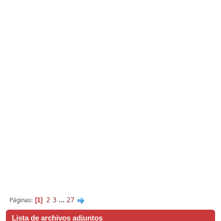
2
3
...
27
Páginas
1
Lista de archivos adjuntos