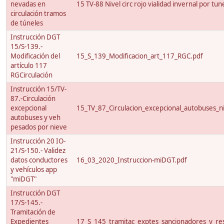
nevadas en
15 TV-88 Nivel circ rojo vialidad invernal por tun
circulación tramos
de túneles
Instrucción DGT
15/S-139.-
Modificación del
15_S_139_Modificacion_art_117_RGC.pdf
artículo 117
RGCirculación
Instrucción 15/TV-
87.-Circulación
excepcional
15_TV_87_Circulacion_excepcional_autobuses_ni
autobuses y veh
pesados por nieve
Instrucción 20 IO-
21/S-150.- Validez
datos conductores
16_03_2020_Instruccion-miDGT.pdf
y vehículos app
"miDGT"
Instrucción DGT
17/S-145.-
Tramitación de
Expedientes
17_S_145_tramitac_exptes_sancionadores_y_res