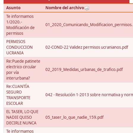
Asunto
Nombre del archivo
Te informamos
1/2020.-
01_2020_Comunicando_Modificacion_permisos.
Modificación de
permisos
PERMISOS
CONDUCCION
02-COND-22 Validez permisos ucranianos.pdf
UCRANIA
Re:Puede patinete
electrico circular
02_2019_Medidas_urbanas_de_trafico.pdf
por vía
interurbana?
Re:CUANTÍA
SEGURO
042 - Resolución 1-2013 sobre normativa y nor
TRANSPORTE
ESCOLAR
EL TASER, LO QUE
NADIE QUISO
05_taser_lo_que_nadie_159.pdf
DECIRLE NUNCA
Te informamos