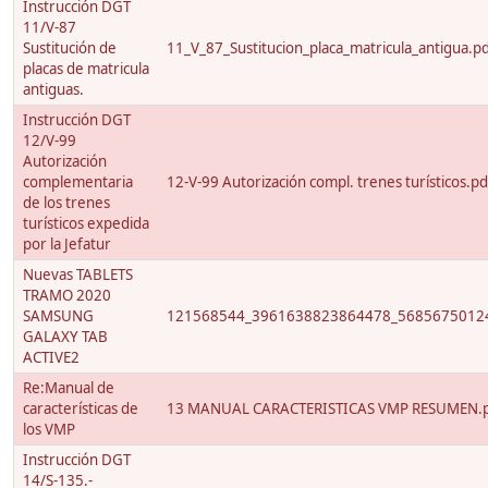
Instrucción DGT
11/V-87
Sustitución de
11_V_87_Sustitucion_placa_matricula_antigua.p
placas de matricula
antiguas.
Instrucción DGT
12/V-99
Autorización
complementaria
12-V-99 Autorización compl. trenes turísticos.pd
de los trenes
turísticos expedida
por la Jefatur
Nuevas TABLETS
TRAMO 2020
SAMSUNG
121568544_3961638823864478_56856750124
GALAXY TAB
ACTIVE2
Re:Manual de
características de
13 MANUAL CARACTERISTICAS VMP RESUMEN.
los VMP
Instrucción DGT
14/S-135.-