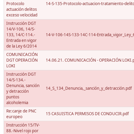
Protocolo
14-S-135-Protocolo-actuacion-tratamiento-delito
actuación delitos
exceso velocidad
Instrucción DGT
14/V-106, 14/S-
133, 14/C-114.-
14-V-106-14S-133-14C-114-Entrada_vigor_Ley_
Entrada en vigor
de la Ley 6/2014
COMUNICACIÓN
DGT OPERACIÓN
14.06.21. COMUNICACIÓN - OPERACIÓN LOKI.
LOKI
Instrucción DGT
14/S-134.-
Denuncia, sanción
14_S_134_Denuncia,_sanción_y_detracción.pdf
y detracción
puntos
alcoholemia
Re:canje de PNC
15 CASUISTICA PERMISOS DE CONDUCIR.pdf
europeo
Instrucción 15/TV-
88.-Nivel rojo por