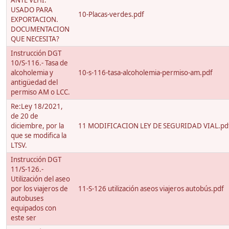
ANTE VEHI.
USADO PARA
10-Placas-verdes.pdf
EXPORTACION.
DOCUMENTACION
QUE NECESITA?
Instrucción DGT
10/S-116.- Tasa de
alcoholemia y
10-s-116-tasa-alcoholemia-permiso-am.pdf
antigüedad del
permiso AM o LCC.
Re:Ley 18/2021,
de 20 de
diciembre, por la
11 MODIFICACION LEY DE SEGURIDAD VIAL.pd
que se modifica la
LTSV.
Instrucción DGT
11/S-126.-
Utilización del aseo
por los viajeros de
11-S-126 utilización aseos viajeros autobús.pdf
autobuses
equipados con
este ser