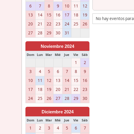
6
7
8
9
10
11
12
13
14
15
16
17
18
19
No hay eventos para
20
21
22
23
24
25
26
27
28
29
30
31
Noviembre 2024
Dom
Lun
Mar
Mié
Jue
Vie
Sáb
1
2
3
4
5
6
7
8
9
10
11
12
13
14
15
16
17
18
19
20
21
22
23
24
25
26
27
28
29
30
Diciembre 2024
Dom
Lun
Mar
Mié
Jue
Vie
Sáb
1
2
3
4
5
6
7