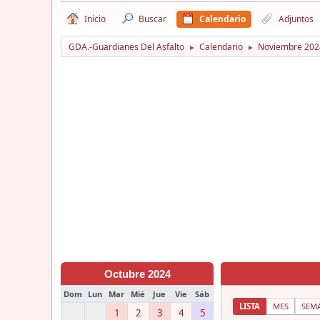
Inicio
Buscar
Calendario
Adjuntos
GDA.-Guardianes Del Asfalto
Calendario
Noviembre 202
►
►
Octubre 2024
Dom
Lun
Mar
Mié
Jue
Vie
Sáb
LISTA
MES
SEM
1
2
3
4
5