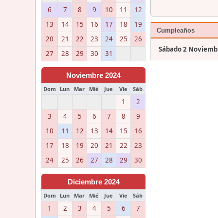
6
7
8
9
10
11
12
13
14
15
16
17
18
19
Cumpleaños
20
21
22
23
24
25
26
Sábado 2 Noviemb
27
28
29
30
31
Noviembre 2024
Dom
Lun
Mar
Mié
Jue
Vie
Sáb
1
2
3
4
5
6
7
8
9
10
11
12
13
14
15
16
17
18
19
20
21
22
23
24
25
26
27
28
29
30
Diciembre 2024
Dom
Lun
Mar
Mié
Jue
Vie
Sáb
1
2
3
4
5
6
7