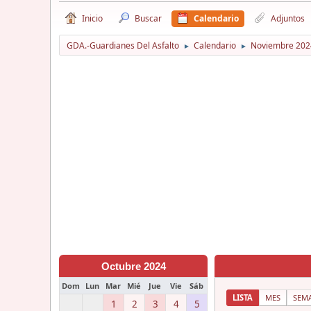
Inicio
Buscar
Calendario
Adjuntos
GDA.-Guardianes Del Asfalto
Calendario
Noviembre 202
►
►
Octubre 2024
Dom
Lun
Mar
Mié
Jue
Vie
Sáb
LISTA
MES
SEM
1
2
3
4
5