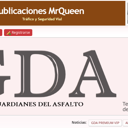
Registrarse
Te
de
Noticias:
GDA PREMIUM VIP
A