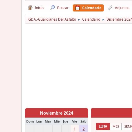
Inicio
Buscar
Calendario
Adjuntos
GDA.-Guardianes Del Asfalto
Calendario
Diciembre 202
►
►
Noviembre 2024
Dom
Lun
Mar
Mié
Jue
Vie
Sáb
LISTA
MES
SEM
1
2