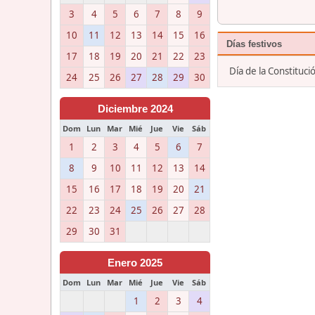
3
4
5
6
7
8
9
10
11
12
13
14
15
16
Días festivos
17
18
19
20
21
22
23
Día de la Constituc
24
25
26
27
28
29
30
Diciembre 2024
Dom
Lun
Mar
Mié
Jue
Vie
Sáb
1
2
3
4
5
6
7
8
9
10
11
12
13
14
15
16
17
18
19
20
21
22
23
24
25
26
27
28
29
30
31
Enero 2025
Dom
Lun
Mar
Mié
Jue
Vie
Sáb
1
2
3
4