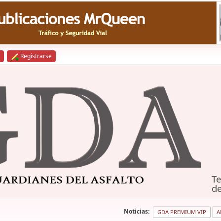
Registrarse
Te
de
Noticias:
GDA PREMIUM VIP
A