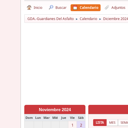
Inicio
Buscar
Calendario
Adjuntos
GDA.-Guardianes Del Asfalto
Calendario
Diciembre 202
►
►
Noviembre 2024
Dom
Lun
Mar
Mié
Jue
Vie
Sáb
LISTA
MES
SEM
1
2