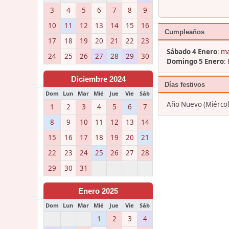
3
4
5
6
7
8
9
10
11
12
13
14
15
16
Cumpleaños
17
18
19
20
21
22
23
Sábado 4 Enero
:
ma
24
25
26
27
28
29
30
Domingo 5 Enero
:
Diciembre 2024
Días festivos
Dom
Lun
Mar
Mié
Jue
Vie
Sáb
Año Nuevo (Miércole
1
2
3
4
5
6
7
8
9
10
11
12
13
14
15
16
17
18
19
20
21
22
23
24
25
26
27
28
29
30
31
Enero 2025
Dom
Lun
Mar
Mié
Jue
Vie
Sáb
1
2
3
4