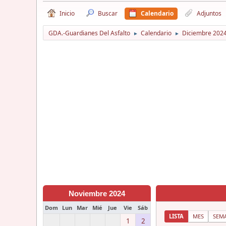
Inicio
Buscar
Calendario
Adjuntos
GDA.-Guardianes Del Asfalto
Calendario
Diciembre 202
►
►
Noviembre 2024
Dom
Lun
Mar
Mié
Jue
Vie
Sáb
LISTA
MES
SEM
1
2