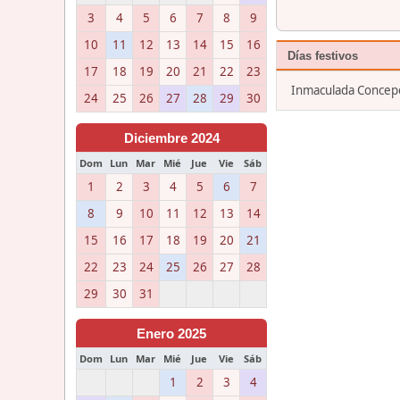
3
4
5
6
7
8
9
10
11
12
13
14
15
16
Días festivos
17
18
19
20
21
22
23
Inmaculada Concepc
24
25
26
27
28
29
30
Diciembre 2024
Dom
Lun
Mar
Mié
Jue
Vie
Sáb
1
2
3
4
5
6
7
8
9
10
11
12
13
14
15
16
17
18
19
20
21
22
23
24
25
26
27
28
29
30
31
Enero 2025
Dom
Lun
Mar
Mié
Jue
Vie
Sáb
1
2
3
4