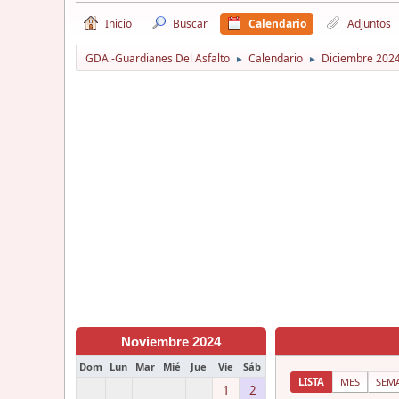
Inicio
Buscar
Calendario
Adjuntos
GDA.-Guardianes Del Asfalto
Calendario
Diciembre 202
►
►
Noviembre 2024
Dom
Lun
Mar
Mié
Jue
Vie
Sáb
LISTA
MES
SEM
1
2