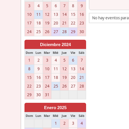
3
4
5
6
7
8
9
10
11
12
13
14
15
16
No hay eventos para
17
18
19
20
21
22
23
24
25
26
27
28
29
30
Diciembre 2024
Dom
Lun
Mar
Mié
Jue
Vie
Sáb
1
2
3
4
5
6
7
8
9
10
11
12
13
14
15
16
17
18
19
20
21
22
23
24
25
26
27
28
29
30
31
Enero 2025
Dom
Lun
Mar
Mié
Jue
Vie
Sáb
1
2
3
4