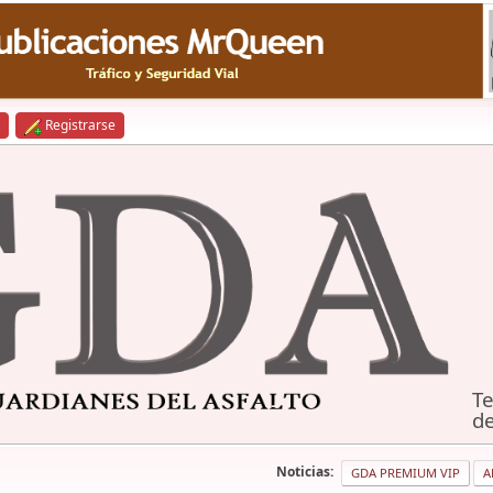
Registrarse
Te
de
Noticias:
GDA PREMIUM VIP
A