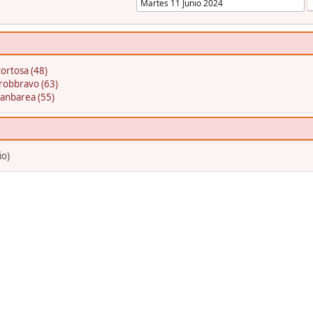
ortosa (48)
robbravo (63)
oanbarea (55)
io)