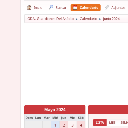
Inicio
Buscar
Calendario
Adjuntos
GDA.-Guardianes Del Asfalto
Calendario
Junio 2024
►
►
Mayo 2024
Dom
Lun
Mar
Mié
Jue
Vie
Sáb
LISTA
MES
SEM
1
2
3
4