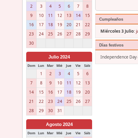
2
3
4
5
6
7
8
9
10
11
12
13
14
15
Cumpleaños
16
17
18
19
20
21
22
Miércoles 3 Julio
:
j
23
24
25
26
27
28
29
30
Días festivos
Independence Day (J
Julio 2024
Dom
Lun
Mar
Mié
Jue
Vie
Sáb
1
2
3
4
5
6
7
8
9
10
11
12
13
14
15
16
17
18
19
20
21
22
23
24
25
26
27
28
29
30
31
Agosto 2024
Dom
Lun
Mar
Mié
Jue
Vie
Sáb