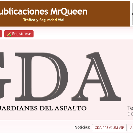
Registrarse
Te
de
Noticias:
GDA PREMIUM VIP
A