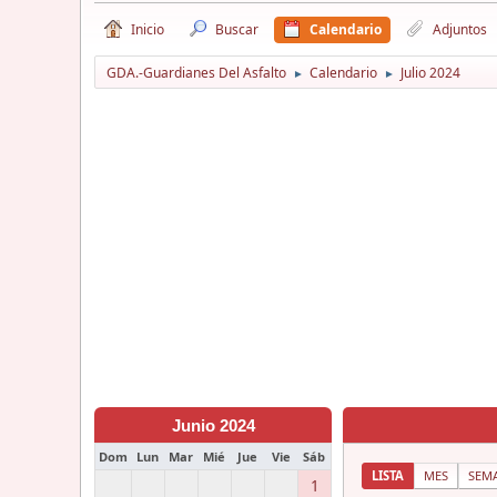
Inicio
Buscar
Calendario
Adjuntos
GDA.-Guardianes Del Asfalto
Calendario
Julio 2024
►
►
Junio 2024
Dom
Lun
Mar
Mié
Jue
Vie
Sáb
LISTA
MES
SEM
1