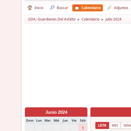
Inicio
Buscar
Calendario
Adjuntos
GDA.-Guardianes Del Asfalto
Calendario
Julio 2024
►
►
Junio 2024
Dom
Lun
Mar
Mié
Jue
Vie
Sáb
LISTA
MES
SEM
1