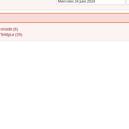
onside (6)
:
TeMpLe (39)