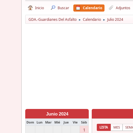
Inicio
Buscar
Calendario
Adjuntos
GDA.-Guardianes Del Asfalto
Calendario
Julio 2024
►
►
Junio 2024
Dom
Lun
Mar
Mié
Jue
Vie
Sáb
LISTA
MES
SEM
1