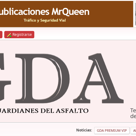
Registrarse
Te
de
Noticias:
GDA PREMIUM VIP
A