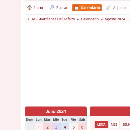
Inicio
Buscar
Calendario
Adjuntos
GDA.-Guardianes Del Asfalto
Calendario
Agosto 2024
►
►
Julio 2024
Dom
Lun
Mar
Mié
Jue
Vie
Sáb
LISTA
MES
SEM
1
2
3
4
5
6