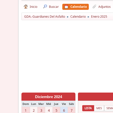
Inicio
Buscar
Calendario
Adjuntos
GDA.-Guardianes Del Asfalto
Calendario
Enero 2025
►
►
Diciembre 2024
Dom
Lun
Mar
Mié
Jue
Vie
Sáb
LISTA
MES
SEM
1
2
3
4
5
6
7