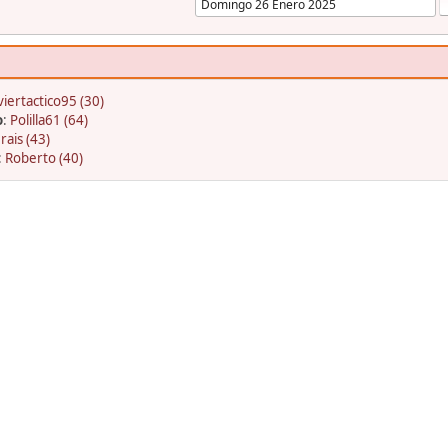
viertactico95 (30)
o
:
Polilla61 (64)
rais (43)
:
Roberto (40)