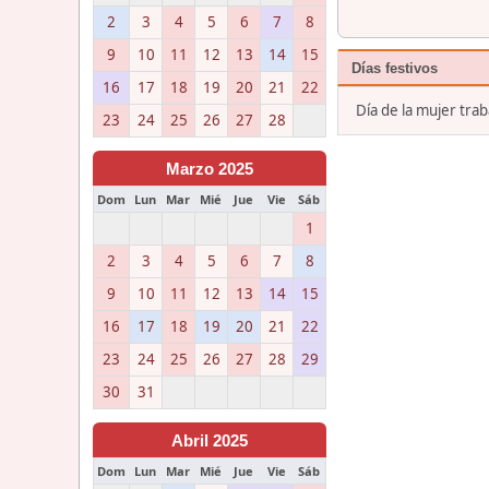
2
3
4
5
6
7
8
9
10
11
12
13
14
15
Días festivos
16
17
18
19
20
21
22
Día de la mujer tra
23
24
25
26
27
28
Marzo 2025
Dom
Lun
Mar
Mié
Jue
Vie
Sáb
1
2
3
4
5
6
7
8
9
10
11
12
13
14
15
16
17
18
19
20
21
22
23
24
25
26
27
28
29
30
31
Abril 2025
Dom
Lun
Mar
Mié
Jue
Vie
Sáb