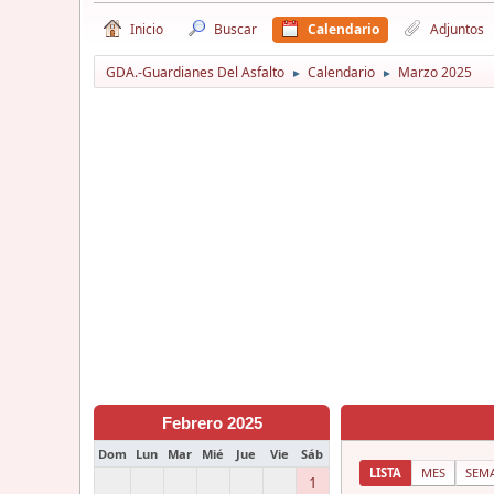
Inicio
Buscar
Calendario
Adjuntos
GDA.-Guardianes Del Asfalto
Calendario
Marzo 2025
►
►
Febrero 2025
Dom
Lun
Mar
Mié
Jue
Vie
Sáb
LISTA
MES
SEM
1