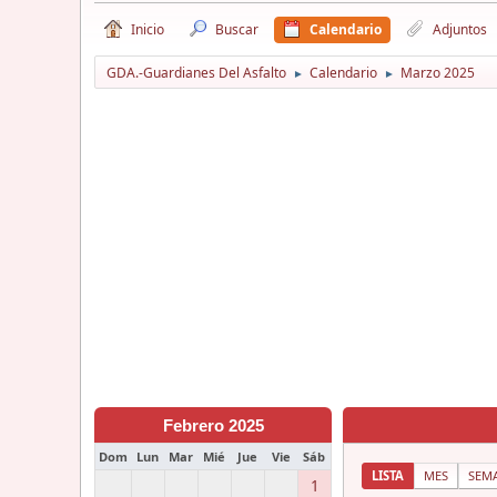
Inicio
Buscar
Calendario
Adjuntos
GDA.-Guardianes Del Asfalto
Calendario
Marzo 2025
►
►
Febrero 2025
Dom
Lun
Mar
Mié
Jue
Vie
Sáb
LISTA
MES
SEM
1