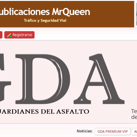
Registrarse
Te
de
Noticias:
GDA PREMIUM VIP
A