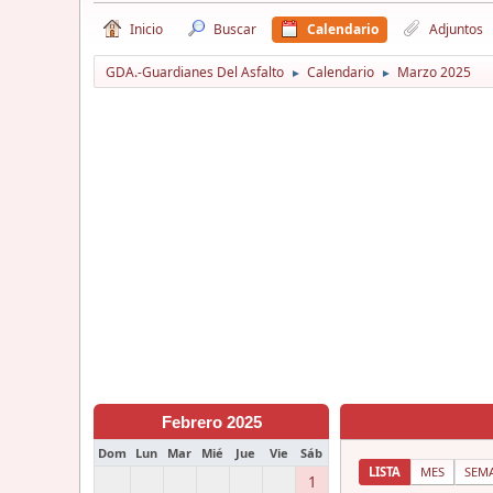
Inicio
Buscar
Calendario
Adjuntos
GDA.-Guardianes Del Asfalto
Calendario
Marzo 2025
►
►
Febrero 2025
Dom
Lun
Mar
Mié
Jue
Vie
Sáb
LISTA
MES
SEM
1