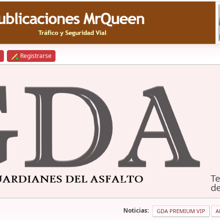
Registrarse
Te
de
Noticias:
GDA PREMIUM VIP
A