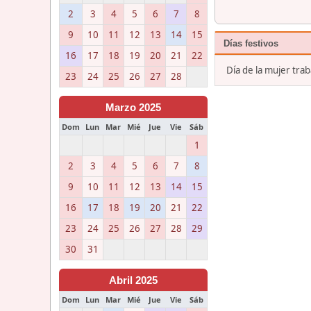
2
3
4
5
6
7
8
9
10
11
12
13
14
15
Días festivos
16
17
18
19
20
21
22
Día de la mujer tra
23
24
25
26
27
28
Marzo 2025
Dom
Lun
Mar
Mié
Jue
Vie
Sáb
1
2
3
4
5
6
7
8
9
10
11
12
13
14
15
16
17
18
19
20
21
22
23
24
25
26
27
28
29
30
31
Abril 2025
Dom
Lun
Mar
Mié
Jue
Vie
Sáb