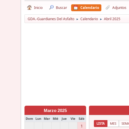
Inicio
Buscar
Calendario
Adjuntos
GDA.-Guardianes Del Asfalto
Calendario
Abril 2025
►
►
Marzo 2025
Dom
Lun
Mar
Mié
Jue
Vie
Sáb
LISTA
MES
SEM
1