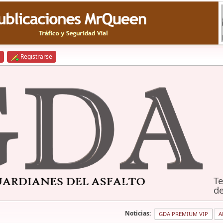
Registrarse
Te
de
Noticias:
GDA PREMIUM VIP
A