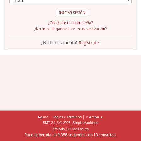
¿Olvidaste tu contraseña?
¿No te ha llegado el correo de activación?
¿No tienes cuenta?
Regístrate
.
|
|
Ayuda
Reglas y Términos
Ir Arriba ▲
,
SMF 2.1.6 © 2025
Simple Machines
for
SMFAds
Free Forums
Page generada en 0.358 segundos con 13 consultas.