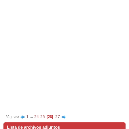
1
...
24
25
27
Páginas
26
Lista de archivos adjuntos