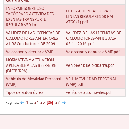
Guardia Civil.
INFORME SOBRE USO
UTILIZACION TACOGRAFO
TACÓGRAFO ACTIVIDADES
LINEAS REGULARES 50 KM
EXENTAS TRANSPORTE
ATGC (1).pdf
REGULAR <50 km
VALIDEZ DE LAS LICENCIAS DE
VALIDEZ-DE-LAS-LICENCIAS-DE-
CICLOMOTORES ANTERIORES
CICLOMOTORES-ANTIGUAS-
AL RGConductores DE 2009
05.11.2016.pdf
Valoración y denuncia VMP
Valoración y denuncia VMP.pdf
NORMATIVA Y ACTUACIÓN
APLICABLE A LAS BEER-BIKE
veh beer bike bicibarra.pdf
(BICIBIRRA)
Vehículo de Movilidad Personal
VEH. MOVILIDAD PERSONAL
(VMP)
(VMP).pdf
Tipos de automóviles
vehículos automóviles.pdf
1
...
24
25
27
Páginas
26