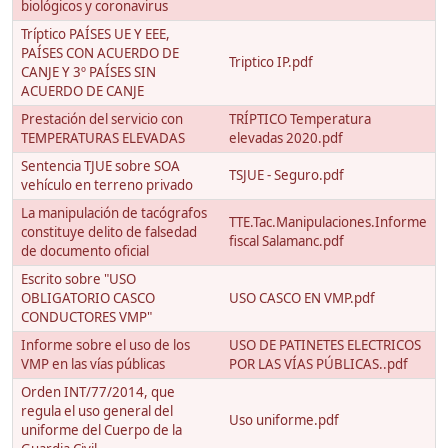
biológicos y coronavirus
Tríptico PAÍSES UE Y EEE,
PAÍSES CON ACUERDO DE
Triptico IP.pdf
CANJE Y 3º PAÍSES SIN
ACUERDO DE CANJE
Prestación del servicio con
TRÍPTICO Temperatura
TEMPERATURAS ELEVADAS
elevadas 2020.pdf
Sentencia TJUE sobre SOA
TSJUE - Seguro.pdf
vehículo en terreno privado
La manipulación de tacógrafos
TTE.Tac.Manipulaciones.Informe
constituye delito de falsedad
fiscal Salamanc.pdf
de documento oficial
Escrito sobre "USO
OBLIGATORIO CASCO
USO CASCO EN VMP.pdf
CONDUCTORES VMP"
Informe sobre el uso de los
USO DE PATINETES ELECTRICOS
VMP en las vías públicas
POR LAS VÍAS PÚBLICAS..pdf
Orden INT/77/2014, que
regula el uso general del
Uso uniforme.pdf
uniforme del Cuerpo de la