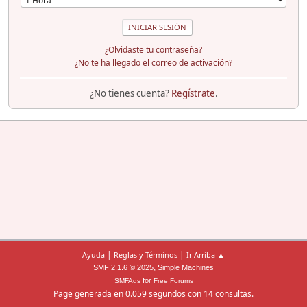
¿Olvidaste tu contraseña?
¿No te ha llegado el correo de activación?
¿No tienes cuenta?
Regístrate
.
|
|
Ayuda
Reglas y Términos
Ir Arriba ▲
,
SMF 2.1.6 © 2025
Simple Machines
for
SMFAds
Free Forums
Page generada en 0.059 segundos con 14 consultas.