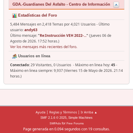
GDA.-Guardianes Del Asfalto - Centro de Información
Estadísticas del Foro
5,484 Mensajes en 2,418 Temas por 4,021 Usuarios - Último
usuario:
andy63
Último mensaje:
"
Re:Instrucción VEH 2022-...
"
(Jueves 06 de
Agosto de 2026. 17:52 horas.)
Ver los mensajes más recientes del foro.
Usuarios en línea
Conectado:
29 Visitantes, 0 Usuarios - Máximo en linea hoy:
45
-
Máximo en linea siempre: 9,937 (Viernes 15 de Mayo de 2026. 21:14
horas.)
|
|
Ayuda
Reglas y Términos
Ir Arriba ▲
,
SMF 2.1.6 © 2025
Simple Machines
for
SMFAds
Free Forums
Page generada en 0.094 segundos con 19 consultas.