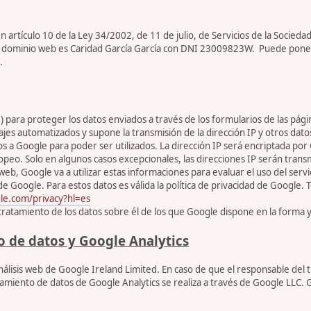
artículo 10 de la Ley 34/2002, de 11 de julio, de Servicios de la Sociedad
ar de dominio web es Caridad García García con DNI 23009823W. Puede pone
.
para proteger los datos enviados a través de los formularios de las pági
jes automatizados y supone la transmisión de la dirección IP y otros dato
os a Google para poder ser utilizados. La dirección IP será encriptada p
peo. Solo en algunos casos excepcionales, las direcciones IP serán transm
web, Google va a utilizar estas informaciones para evaluar el uso del servic
ogle. Para estos datos es válida la política de privacidad de Google. Tod
gle.com/privacy?hl=es
l tratamiento de los datos sobre él de los que Google dispone en la forma 
o de datos y Google Analytics
 análisis web de Google Ireland Limited. En caso de que el responsable de
tamiento de datos de Google Analytics se realiza a través de Google LLC.