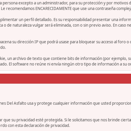
 persona excepto a un administrador, para su protección y por motivos d
. Le recomendamos ENCARECIDAMENTE que use una contraseña compleja y ú
limentar un perfil detallado. Es su responsabilidad presentar una informa
ta o de naturaleza vulgar será eliminada, con o sin previo aviso. En caso 
acena su dirección IP que podrá usase para bloquear su acceso al foro o 
rdo.
ie, un archivo de texto que contiene bits de información (por ejemplo, 
o. El software no reúne ni envía ningún otro tipo de información a su 
nes Del Asfalto usa y protege cualquier información que usted proporcio
e su privacidad esté protegida. Si le solicitamos que nos brinde cierta in
rdo con esta declaración de privacidad.