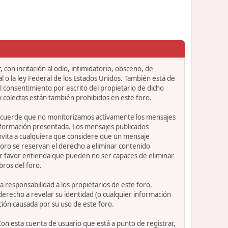
 con incitación al odio, intimidatorio, obsceno, de
l o la ley Federal de los Estados Unidos. También está de
 consentimiento por escrito del propietario de dicho
 colectas están también prohibidos en este foro.
or recuerde que no monitorizamos activamente los mensajes
información presentada. Los mensajes publicados
e invita a cualquiera que considere que un mensaje
 foro se reservan el derecho a eliminar contenido
or favor entienda que pueden no ser capaces de eliminar
bros del foro.
 responsabilidad a los propietarios de este foro,
l derecho a revelar su identidad (o cualquier información
ción causada por su uso de este foro.
Con esta cuenta de usuario que está a punto de registrar,