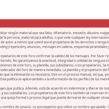
icar ningún material que sea falso, difamatorio, inexacto, abusivo, vulgar,
 la persona, material para adultos, o que viole cualquier ley internaciona
de autor a menos que usted sea el propietario de los derechos o tenga el
oding (repetición), anuncios, mensajes en cadena, esquemas piramidales y
 propietarios de este foro confirmar la validez de los mensajes. Por fav
ntenido. No garantizamos la exactitud, integridad o utilidad de ninguna 
iniones de este foro, su plantilla, sus subsidiarios, o los propietarios. S
 moderador del foro de manera inmediata. La plantilla y el propietario del
n que la eliminación es necesaria. Este es un proceso manual, así que, p
ta política se aplica también a la información de los perfiles de los miem
jes que publica. Además, está de acuerdo en indemnizar y liberar de toda
la, y sus subsidiarios. Los propietarios de este foro también se reservan e
 una queja formal o proceso legal que pueda derivarse de cualquier situa
r su nombre de usuario. Le aconsejamos que utilice un nombre apropiado. 