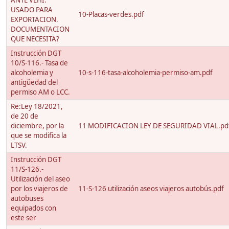
ANTE VEHI.
USADO PARA
10-Placas-verdes.pdf
EXPORTACION.
DOCUMENTACION
QUE NECESITA?
Instrucción DGT
10/S-116.- Tasa de
alcoholemia y
10-s-116-tasa-alcoholemia-permiso-am.pdf
antigüedad del
permiso AM o LCC.
Re:Ley 18/2021,
de 20 de
diciembre, por la
11 MODIFICACION LEY DE SEGURIDAD VIAL.pd
que se modifica la
LTSV.
Instrucción DGT
11/S-126.-
Utilización del aseo
por los viajeros de
11-S-126 utilización aseos viajeros autobús.pdf
autobuses
equipados con
este ser