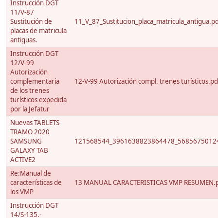
Instrucción DGT
11/V-87
Sustitución de
11_V_87_Sustitucion_placa_matricula_antigua.p
placas de matricula
antiguas.
Instrucción DGT
12/V-99
Autorización
complementaria
12-V-99 Autorización compl. trenes turísticos.pd
de los trenes
turísticos expedida
por la Jefatur
Nuevas TABLETS
TRAMO 2020
SAMSUNG
121568544_3961638823864478_56856750124
GALAXY TAB
ACTIVE2
Re:Manual de
características de
13 MANUAL CARACTERISTICAS VMP RESUMEN.
los VMP
Instrucción DGT
14/S-135.-