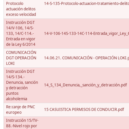
Protocolo
14-S-135-Protocolo-actuacion-tratamiento-delito
actuación delitos
exceso velocidad
Instrucción DGT
14/V-106, 14/S-
133, 14/C-114.-
14-V-106-14S-133-14C-114-Entrada_vigor_Ley_
Entrada en vigor
de la Ley 6/2014
COMUNICACIÓN
DGT OPERACIÓN
14.06.21. COMUNICACIÓN - OPERACIÓN LOKI.
LOKI
Instrucción DGT
14/S-134.-
Denuncia, sanción
14_S_134_Denuncia,_sanción_y_detracción.pdf
y detracción
puntos
alcoholemia
Re:canje de PNC
15 CASUISTICA PERMISOS DE CONDUCIR.pdf
europeo
Instrucción 15/TV-
88.-Nivel rojo por