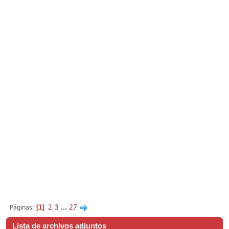
2
3
...
27
Páginas
1
Lista de archivos adjuntos