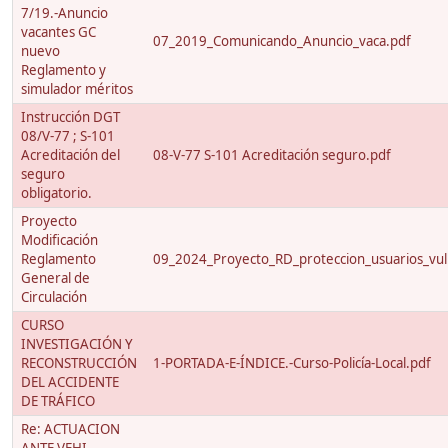
7/19.-Anuncio
vacantes GC
07_2019_Comunicando_Anuncio_vaca.pdf
nuevo
Reglamento y
simulador méritos
Instrucción DGT
08/V-77 ; S-101
Acreditación del
08-V-77 S-101 Acreditación seguro.pdf
seguro
obligatorio.
Proyecto
Modificación
Reglamento
09_2024_Proyecto_RD_proteccion_usuarios_vuln
General de
Circulación
CURSO
INVESTIGACIÓN Y
RECONSTRUCCIÓN
1-PORTADA-E-ÍNDICE.-Curso-Policía-Local.pdf
DEL ACCIDENTE
DE TRÁFICO
Re: ACTUACION