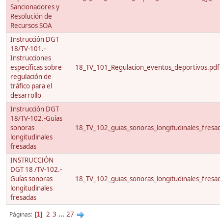
Sancionadores y
Resolución de
Recursos SOA
Instrucción DGT
18/TV-101.-
Instrucciones
específicas sobre
18_TV_101_Regulacion_eventos_deportivos.pdf
regulación de
tráfico para el
desarrollo
Instrucción DGT
18/TV-102.-Guías
sonoras
18_TV_102_guias_sonoras_longitudinales_fresa
longitudinales
fresadas
INSTRUCCIÓN
DGT 18 /TV-102.-
Guías sonoras
18_TV_102_guias_sonoras_longitudinales_fresa
longitudinales
fresadas
2
3
...
27
Páginas
1