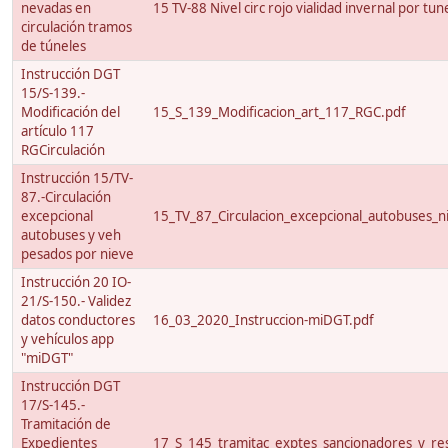
nevadas en
15 TV-88 Nivel circ rojo vialidad invernal por tun
circulación tramos
de túneles
Instrucción DGT
15/S-139.-
Modificación del
15_S_139_Modificacion_art_117_RGC.pdf
artículo 117
RGCirculación
Instrucción 15/TV-
87.-Circulación
excepcional
15_TV_87_Circulacion_excepcional_autobuses_ni
autobuses y veh
pesados por nieve
Instrucción 20 IO-
21/S-150.- Validez
datos conductores
16_03_2020_Instruccion-miDGT.pdf
y vehículos app
"miDGT"
Instrucción DGT
17/S-145.-
Tramitación de
Expedientes
17_S_145_tramitac_exptes_sancionadores_y_res