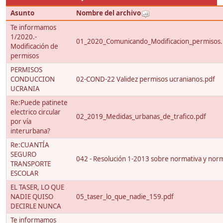
Asunto
Nombre del archivo
Te informamos
1/2020.-
01_2020_Comunicando_Modificacion_permisos.
Modificación de
permisos
PERMISOS
CONDUCCION
02-COND-22 Validez permisos ucranianos.pdf
UCRANIA
Re:Puede patinete
electrico circular
02_2019_Medidas_urbanas_de_trafico.pdf
por vía
interurbana?
Re:CUANTÍA
SEGURO
042 - Resolución 1-2013 sobre normativa y nor
TRANSPORTE
ESCOLAR
EL TASER, LO QUE
NADIE QUISO
05_taser_lo_que_nadie_159.pdf
DECIRLE NUNCA
Te informamos