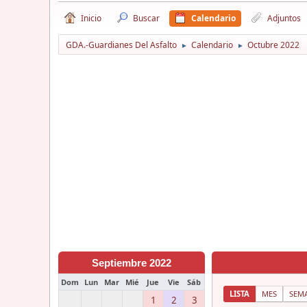
Inicio
Buscar
Calendario
Adjuntos
GDA.-Guardianes Del Asfalto
Calendario
Octubre 2022
►
►
Septiembre 2022
Dom
Lun
Mar
Mié
Jue
Vie
Sáb
LISTA
MES
SEM
1
2
3