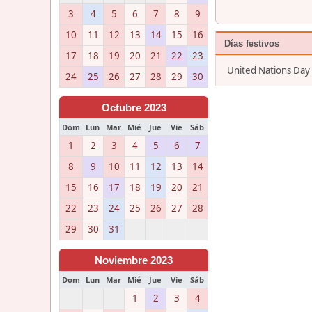
3
4
5
6
7
8
9
10
11
12
13
14
15
16
Días festivos
17
18
19
20
21
22
23
United Nations Day
24
25
26
27
28
29
30
Octubre 2023
Dom
Lun
Mar
Mié
Jue
Vie
Sáb
1
2
3
4
5
6
7
8
9
10
11
12
13
14
15
16
17
18
19
20
21
22
23
24
25
26
27
28
29
30
31
Noviembre 2023
Dom
Lun
Mar
Mié
Jue
Vie
Sáb
1
2
3
4