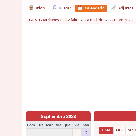
Inicio
Buscar
Calendario
Adjuntos
GDA.-Guardianes Del Asfalto
Calendario
Octubre 2023
►
►
Septiembre 2023
Dom
Lun
Mar
Mié
Jue
Vie
Sáb
LISTA
MES
SEM
1
2