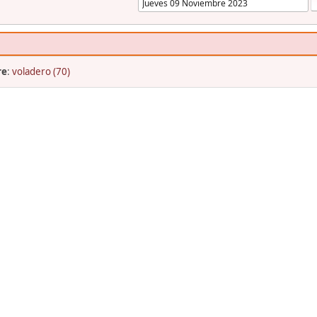
re
:
voladero (70)