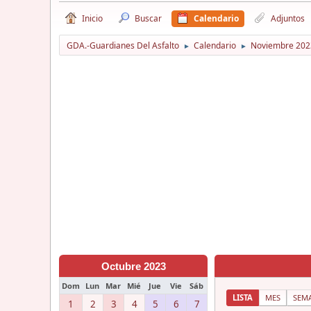
Inicio
Buscar
Calendario
Adjuntos
GDA.-Guardianes Del Asfalto
Calendario
Noviembre 202
►
►
Octubre 2023
Dom
Lun
Mar
Mié
Jue
Vie
Sáb
LISTA
MES
SEM
1
2
3
4
5
6
7