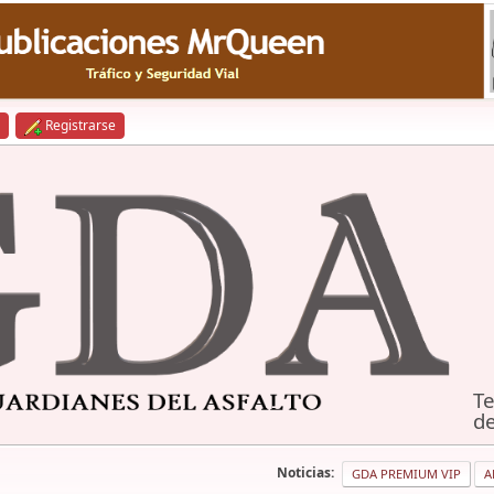
Registrarse
Te
de
Noticias:
GDA PREMIUM VIP
A