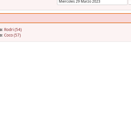
o
:
Rodri (54)
o
:
Coco (57)