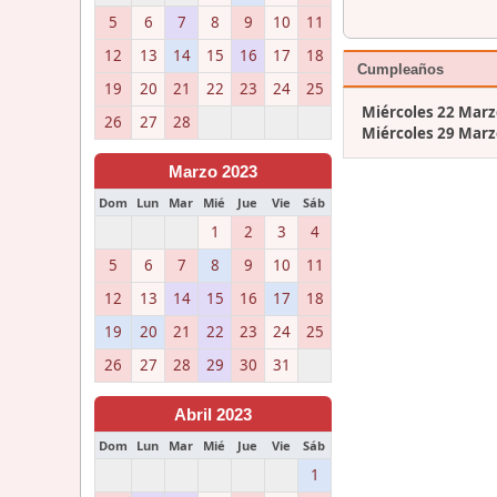
5
6
7
8
9
10
11
12
13
14
15
16
17
18
Cumpleaños
19
20
21
22
23
24
25
Miércoles 22 Marz
26
27
28
Miércoles 29 Marz
Marzo 2023
Dom
Lun
Mar
Mié
Jue
Vie
Sáb
1
2
3
4
5
6
7
8
9
10
11
12
13
14
15
16
17
18
19
20
21
22
23
24
25
26
27
28
29
30
31
Abril 2023
Dom
Lun
Mar
Mié
Jue
Vie
Sáb
1