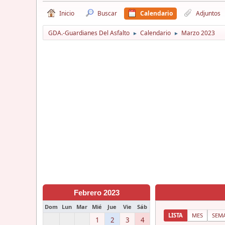
Inicio
Buscar
Calendario
Adjuntos
GDA.-Guardianes Del Asfalto
Calendario
Marzo 2023
►
►
Febrero 2023
Dom
Lun
Mar
Mié
Jue
Vie
Sáb
LISTA
MES
SEM
1
2
3
4