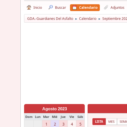
Inicio
Buscar
Calendario
Adjuntos
GDA.-Guardianes Del Asfalto
Calendario
Septiembre 20
►
►
Agosto 2023
Dom
Lun
Mar
Mié
Jue
Vie
Sáb
LISTA
MES
SEM
1
2
3
4
5