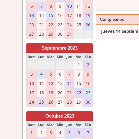
6
7
8
9
10
11
12
13
14
15
16
17
18
19
Cumpleaños
20
21
22
23
24
25
26
Jueves 14 Septiem
27
28
29
30
31
Septiembre 2023
Dom
Lun
Mar
Mié
Jue
Vie
Sáb
1
2
3
4
5
6
7
8
9
10
11
12
13
14
15
16
17
18
19
20
21
22
23
24
25
26
27
28
29
30
Octubre 2023
Dom
Lun
Mar
Mié
Jue
Vie
Sáb
1
2
3
4
5
6
7