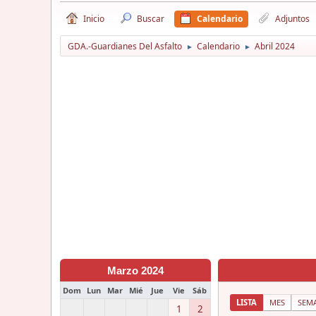
Inicio
Buscar
Calendario
Adjuntos
GDA.-Guardianes Del Asfalto
Calendario
Abril 2024
►
►
Marzo 2024
Dom
Lun
Mar
Mié
Jue
Vie
Sáb
LISTA
MES
SEM
1
2