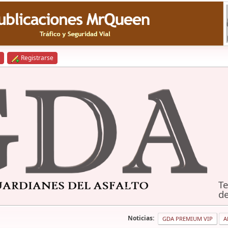
Registrarse
Te
de
Noticias:
GDA PREMIUM VIP
A