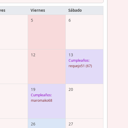
ves
Viernes
Sábado
5
6
12
13
Cumpleaños:
requejo51
(67)
19
20
Cumpleaños:
maromako68
26
27