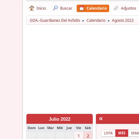
Inicio
Buscar
Calendario
Adjuntos
GDA.-Guardianes Del Asfalto
Calendario
Agosto 2022
►
►
«
Julio 2022
Dom
Lun
Mar
Mié
Jue
Vie
Sáb
LISTA
MES
SEM
1
2