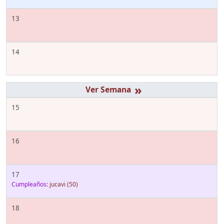
13
14
»
15
16
17
Cumpleaños:
jucavi
(50)
18