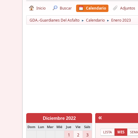
Inicio
Buscar
Calendario
Adjuntos
GDA.-Guardianes Del Asfalto
Calendario
Enero 2023
►
►
«
Diciembre 2022
Dom
Lun
Mar
Mié
Jue
Vie
Sáb
LISTA
MES
SEM
1
2
3