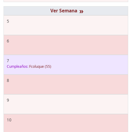
»
5
6
7
Cumpleaños:
Fcoluque
(55)
8
9
10