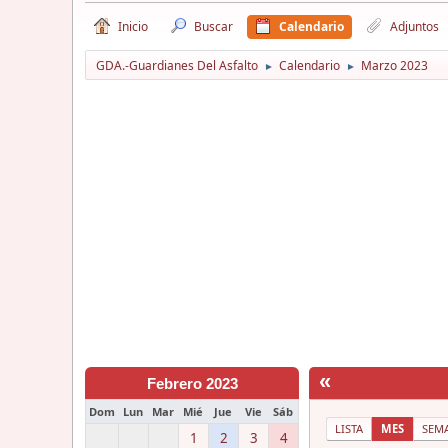
Inicio
Buscar
Calendario
Adjuntos
GDA.-Guardianes Del Asfalto
Calendario
Marzo 2023
►
►
«
Febrero 2023
Dom
Lun
Mar
Mié
Jue
Vie
Sáb
LISTA
MES
SEM
1
2
3
4