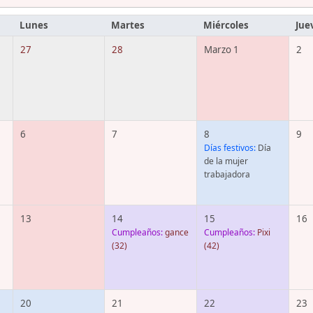
Lunes
Martes
Miércoles
Jue
27
28
Marzo 1
2
6
7
8
9
Días festivos:
Día
de la mujer
trabajadora
13
14
15
16
Cumpleaños:
gance
Cumpleaños:
Pixi
(32)
(42)
20
21
22
23