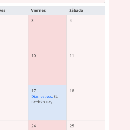
ves
Viernes
Sábado
3
4
10
11
17
18
Días festivos:
St.
Patrick's Day
24
25