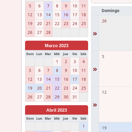
5
6
7
8
9
10
11
Domingo
12
13
14
15
16
17
18
26
19
20
21
22
23
24
25
»
26
27
28
Marzo 2023
Dom
Lun
Mar
Mié
Jue
Vie
Sáb
5
1
2
3
4
»
5
6
7
8
9
10
11
12
13
14
15
16
17
18
19
20
21
22
23
24
25
12
26
27
28
29
30
31
»
Abril 2023
Dom
Lun
Mar
Mié
Jue
Vie
Sáb
1
19