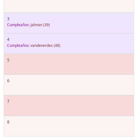
3
Cumpleaños:
Jalman
(39)
4
Cumpleaños:
vandeverdes
(48)
5
6
7
8