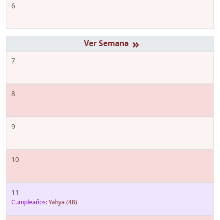
6
»
7
8
9
10
11
Cumpleaños:
Yahya
(48)