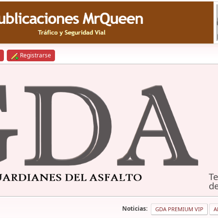
Registrarse
Te
de
Noticias:
GDA PREMIUM VIP
A