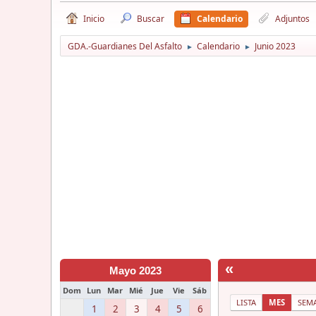
Inicio
Buscar
Calendario
Adjuntos
GDA.-Guardianes Del Asfalto
Calendario
Junio 2023
►
►
«
Mayo 2023
Dom
Lun
Mar
Mié
Jue
Vie
Sáb
LISTA
MES
SEM
1
2
3
4
5
6