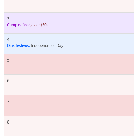
3
Cumpleaños:
javier
(50)
4
Días festivos:
Independence Day
5
6
7
8