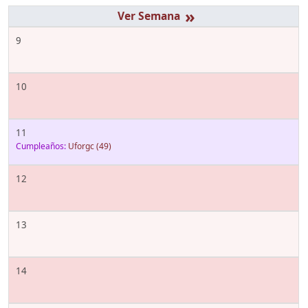
»
9
10
11
Cumpleaños:
Uforgc
(49)
12
13
14