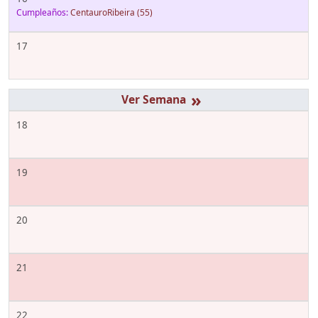
Cumpleaños:
CentauroRibeira
(55)
17
»
18
19
20
21
22