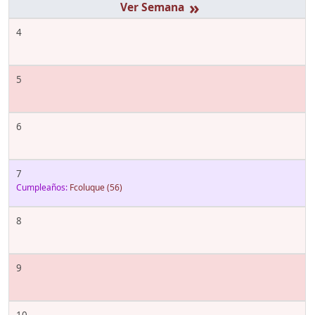
»
4
5
6
7
Cumpleaños:
Fcoluque
(56)
8
9
10