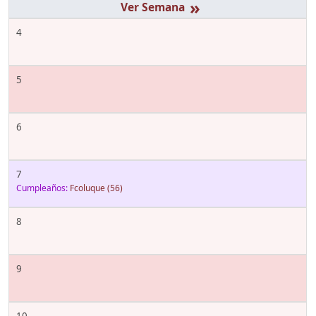
»
4
5
6
7
Cumpleaños:
Fcoluque
(56)
8
9
10