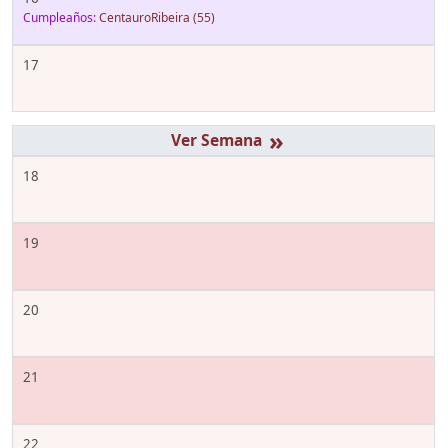
Cumpleaños:
CentauroRibeira
(55)
17
»
18
19
20
21
22