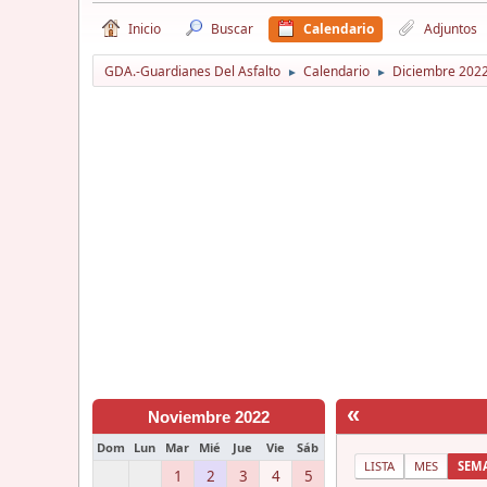
Inicio
Buscar
Calendario
Adjuntos
GDA.-Guardianes Del Asfalto
Calendario
Diciembre 202
►
►
«
Noviembre 2022
Dom
Lun
Mar
Mié
Jue
Vie
Sáb
LISTA
MES
SEM
1
2
3
4
5