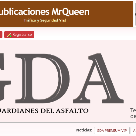
Registrarse
Te
de
Noticias:
GDA PREMIUM VIP
A