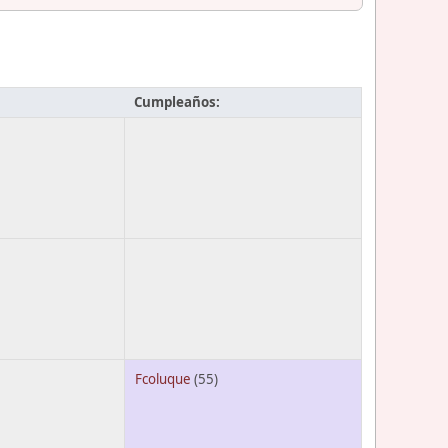
Cumpleaños:
Fcoluque
(55)