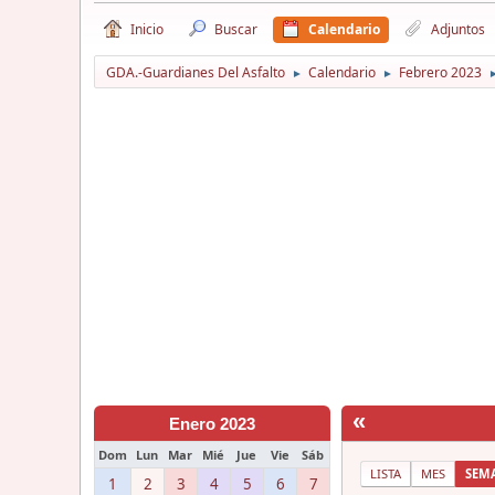
Inicio
Buscar
Calendario
Adjuntos
GDA.-Guardianes Del Asfalto
Calendario
Febrero 2023
►
►
«
Enero 2023
Dom
Lun
Mar
Mié
Jue
Vie
Sáb
LISTA
MES
SEM
1
2
3
4
5
6
7