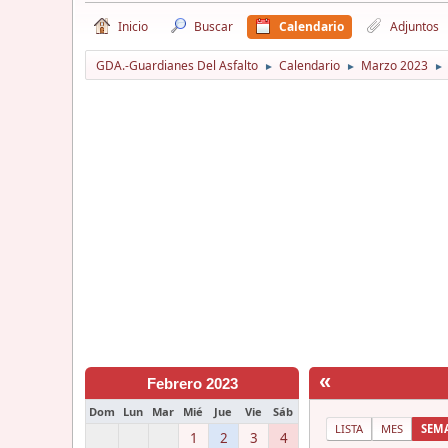
Inicio
Buscar
Calendario
Adjuntos
GDA.-Guardianes Del Asfalto
Calendario
Marzo 2023
►
►
►
«
Febrero 2023
Dom
Lun
Mar
Mié
Jue
Vie
Sáb
LISTA
MES
SEM
1
2
3
4